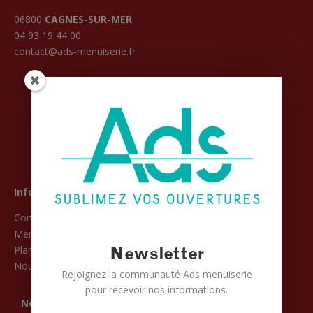
06800
CAGNES-SUR-MER
04 93 19 44 00
contact@ads-menuiserie.fr
Informations
Conditions Générales de Vente
Mentions légales
Newsletter
Plan du site
Nous contacter
Rejoignez la communauté Ads menuiserie
pour recevoir nos informations.
Nos partenaires