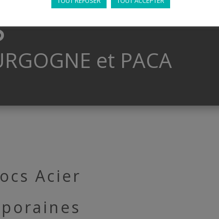
TOUT REFUSER
TOUT ACCEPTER
S
OURGOGNE et PACA
ocs Acier
mporaines