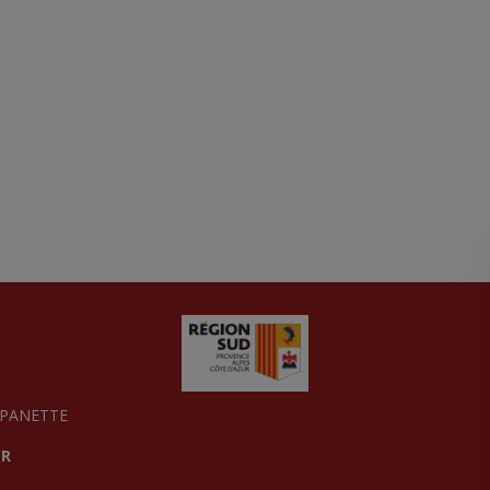
MPANETTE
ER