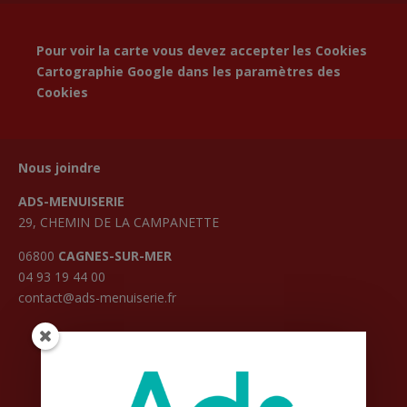
Pour voir la carte vous devez accepter les Cookies
Cartographie Google dans les
paramètres des
Cookies
Nous joindre
ADS-MENUISERIE
29, CHEMIN DE LA CAMPANETTE
06800
CAGNES-SUR-MER
04 93 19 44 00
contact@ads-menuiserie.fr