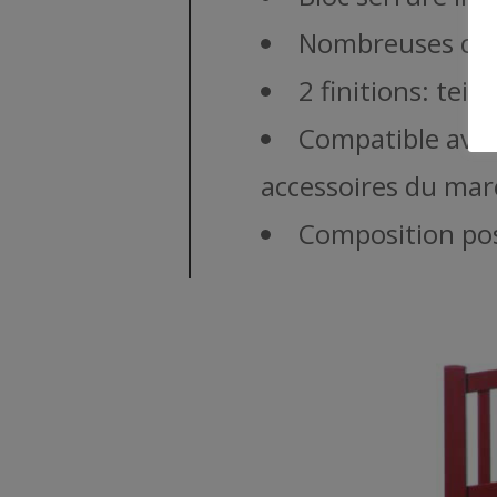
Nombreuses comp
2 finitions: tei
Compatible avec
accessoires du ma
Composition pos