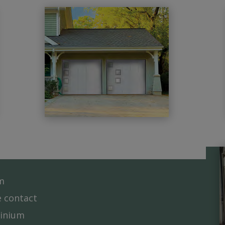
m
e contact
minium