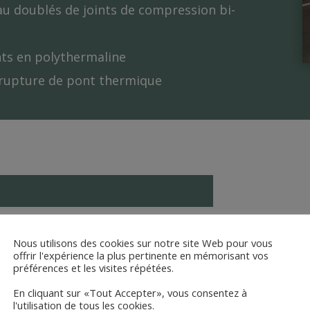
eau doublés de joints de compression bi-
nts en polythermaline
 rupture de pont thermique
Nous utilisons des cookies sur notre site Web pour vous
offrir l'expérience la plus pertinente en mémorisant vos
préférences et les visites répétées.
ésistance dans le temps
En cliquant sur «Tout Accepter», vous consentez à
égré
l'utilisation de tous les cookies.