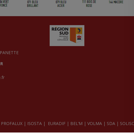
MPANETTE
ER
.fr
|
PROFALUX
|
ISOSTA
|
EURADIF
|
BEL’M
|
VOLMA
|
SDA
|
SOLIS