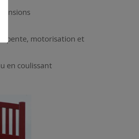
imensions
e pente, motorisation et
ou en coulissant