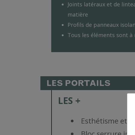
Joints latéraux et de lint
matière
Profils de panneaux isola
Tous les éléments sont à
LES PORTAILS
LES +
Esthétisme et r
Bloc serrure int