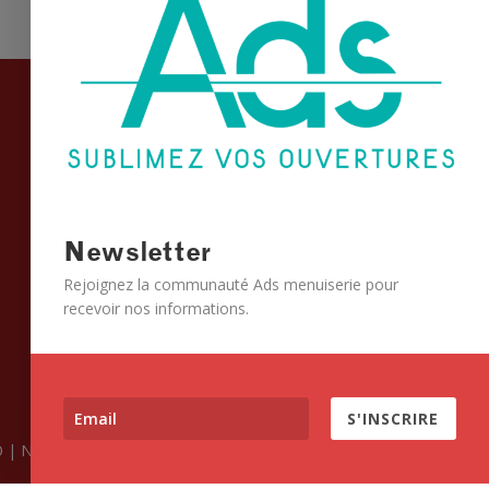
Informations
Conditions Générales de Vente
Mentions légales
Plan du site
Nous contacter
Newsletter
Rejoignez la communauté Ads menuiserie pour
recevoir nos informations.
S'INSCRIRE
O
|
NOVOFERM
|
BRUN & DOUTTE
|
CSTB
|
FENETRES NF
|