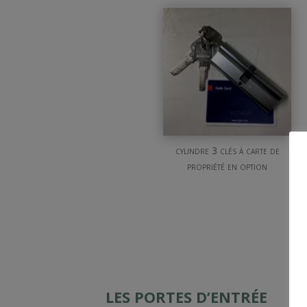
cylindre 3 clés à carte de
propriété en option
LES PORTES D’ENTRÉE