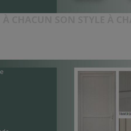
À CHACUN SON STYLE À C
re
e