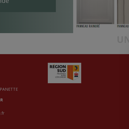
nde
UN
MPANETTE
ER
.fr