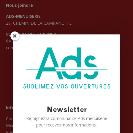
Nous joindre
ADS-MENUISERIE
29, CHEMIN DE LA CAMPANETTE
06800
CAGNES-SUR-MER
04 93 19 44 00
contact@ads-menuiserie.fr
Informations
Newsletter
Rejoignez la communauté Ads menuiserie
Conditions Générales de Vente
pour recevoir nos informations.
Mentions légales
Plan du site