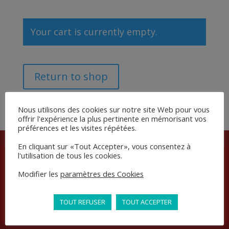
Your cart is currently empty.
Return to shop
Nous utilisons des cookies sur notre site Web pour vous
offrir l'expérience la plus pertinente en mémorisant vos
préférences et les visites répétées.
En cliquant sur «Tout Accepter», vous consentez à
l'utilisation de tous les cookies.
Pour voir la carte vous devez accepter les Cookies
Modifier les
paramètres des Cookies
Cartographie Google dans les
paramètres des
Cookies
TOUT REFUSER
TOUT ACCEPTER