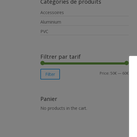
Catégories de produits
Accessoires
Aluminium
PVC
Filtrer par tarif
Price:
50€
—
60€
Filter
Panier
No products in the cart.