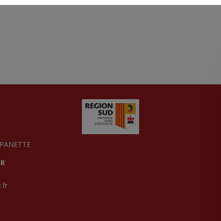
MPANETTE
ER
.fr