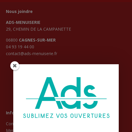
Nous joindre
ADS-MENUISERIE
29, CHEMIN DE LA CAMPANETTE
06800
CAGNES-SUR-MER
04 93 19 44 00
contact@ads-menuiserie.fr
Informations
Conditions Générales de Vente
Mentions légales