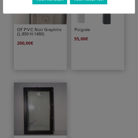
OF PVC Noir Graphite
Poignée
(L:850 H:1460)
55,00
€
200,00
€