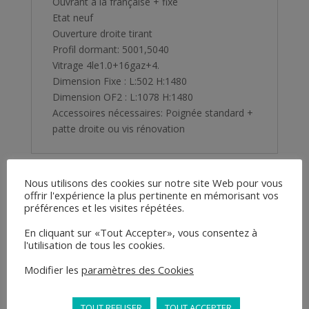
Ouvrant à la française + fixe
Etat neuf
Ouverture droite tirant
Profil dormant: 5001,5040
Vitrage 4le1.0+16gaz+4.
Dimension Fixe : L:502 H:1480
Dimension OF2 : L:1078 H:1480
Accessoires nécessaires: Poignée standard +
patte droite ou vis rénovation
Nous utilisons des cookies sur notre site Web pour vous
offrir l'expérience la plus pertinente en mémorisant vos
Related products
préférences et les visites répétées.
En cliquant sur «Tout Accepter», vous consentez à
l'utilisation de tous les cookies.
Modifier les
paramètres des Cookies
TOUT REFUSER
TOUT ACCEPTER